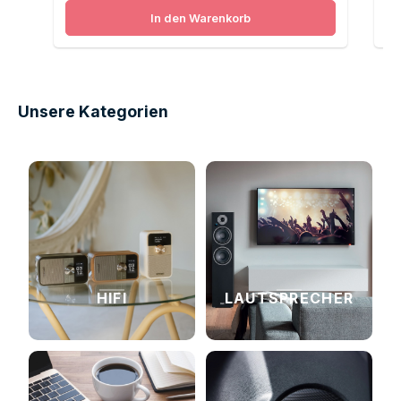
In den Warenkorb
Unsere Kategorien
HIFI
LAUTSPRECHER
↗
↗