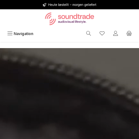
Heute bestellt – morgen geliefert
Zum Hauptinhalt springen
Du hast 0 Produkt
Navigation