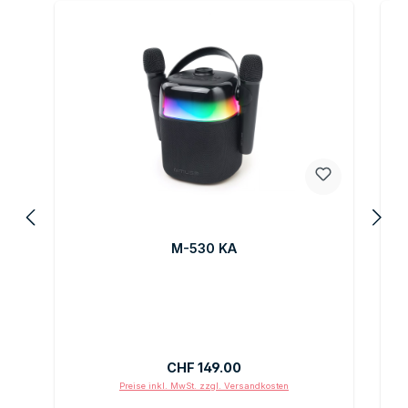
M-530 KA
Regulärer Preis:
CHF 149.00
Preise inkl. MwSt. zzgl. Versandkosten