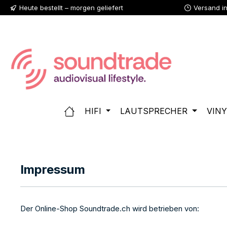
Heute bestellt – morgen geliefert
Versand i
 Hauptinhalt springen
Zur Suche springen
Zur Hauptnavigation springen
HIFI
LAUTSPRECHER
VINY
Impressum
Der Online-Shop Soundtrade.ch wird betrieben von: