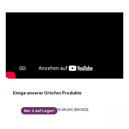
Produktgalerie überspringen
Einige unserer Ortofon Produkte
Nur 2 auf Lager!
N