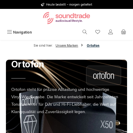
Heute bestellt – morgen geliefert
Zum Hauptinhalt springen
Du hast 0 Produkt
Navigation
Sie sind hier:
Unsere Marken
Ortofon
Ortofon
Ortofon steht für präzise Abtastung und hochwertige
Vinyl‑Wiedergabe. Die Marke entwickelt seit Jahrzehnten
Tonabnehmer für DJs und Hi‑Fi‑Liebhaber, die Wert auf
Klangqualität und Zuverlässigkeit legen.