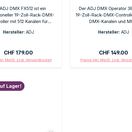
ADJ DMX FX512 ist ein
Der ADJ DMX Operator 384
ioneller 19-Zoll-Rack-DMX-
19-Zoll-Rack-DMX-Controll
oller mit 512 Kanälen für
DMX-Kanälen und MI
svolle Lichtinstallationen.
Unterstützung. Umfang
Hersteller:
ADJ
Hersteller:
ADJ
tive Bedienoberfläche mit
Kontrollmöglichkeiten
speicherung und Chase-
professionelle Lichtanlagen
mmierung. 192 Szenen, 30
Theatern und Veranstaltung
Regulärer Preis:
Regulärer Pre
CHF 179.00
CHF 149.00
SB-Anschluss für Software-
Manuelle Bedienelemente für
s. Für Clubs, Theater und
Live-Kontrolle, MIDI-Integr
nkl. MwSt. zzgl. Versandkosten
Preise inkl. MwSt. zzgl. Vers
Event-Technik.
synchronisierten Einsatz m
In den Warenkorb
In den Warenkor
Geräten. Für alle Licht-Pr
Eventveranstalter, die
uf Lager!
leistungsstarke, traditi
bedienbare DMX-Zentrale im
Rack suchen.