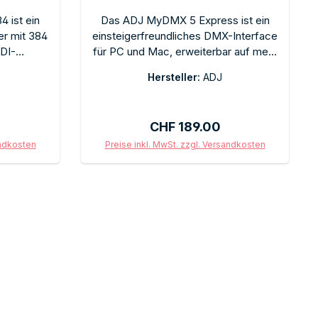
 ist ein
Das ADJ MyDMX 5 Express ist ein
er mit 384
einsteigerfreundliches DMX-Interface
DI-
für PC und Mac, erweiterbar auf mehr
reiche
Kanäle oder die vollständige MyDMX-
Hersteller:
ADJ
 für
Software. USB-Anschluss, Plug-and-
 in Clubs,
Play. Ideal für mobile DJs und kleine
sstätten.
Venues als Einstieg in professionelle
is:
Regulärer Preis:
CHF 189.00
 intuitive
Lichtsteuerung.
ation für
andkosten
Preise inkl. MwSt. zzgl. Versandkosten
it anderen
b
In den Warenkorb
ofis und
 eine
onell
 19-Zoll-