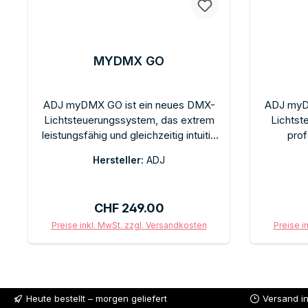
MYDMX GO
ADJ myDMX GO ist ein neues DMX-
ADJ myD
Lichtsteuerungssystem, das extrem
Lichtst
leistungsfähig und gleichzeitig intuitiv
prof
einfach zu bedienen ist. Ideal für
Umfangr
Hersteller:
ADJ
mobile DJs, Eventveranstalter und
intuitiv
Clubs, die professionelle DMX-
Perform
Lichtsteuerung ohne komplizierte
Kompatibi
Regulärer Preis:
CHF 249.00
Software-Setup benötigen. Direkter
Pr
Zugang zu DMX-Lichtsteuerung über
profess
Preise inkl. MwSt. zzgl. Versandkosten
Preise i
eine intuitive Oberfläche. Kompatibel
Event-T
In den Warenkorb
mit DMX-fähigen Lichtgeräten und
Hobbyis
der ADJ-Produktfamilie.
Kontro
Heute bestellt – morgen geliefert
Versand i