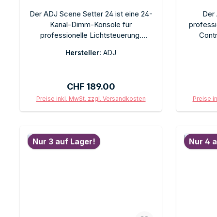
Der ADJ Scene Setter 24 ist eine 24-
Der 
Kanal-Dimm-Konsole für
profess
professionelle Lichtsteuerung.
Contr
Direkte Kanalregler,
anspruch
Hersteller:
ADJ
Szenenspeicherung, Chase-Funktion.
Intui
Ideal für Theater, Clubs und Events,
Szenen
die eine einfache, intuitive DMX-
Progra
Regulärer Preis:
CHF 189.00
Steuerung für bis zu 24 Dimmerkanäle
Chaser, U
benötigen. Rack-montierbar.
Update
Preise inkl. MwSt. zzgl. Versandkosten
Preise i
In den Warenkorb
Nur 3 auf Lager!
Nur 4 a