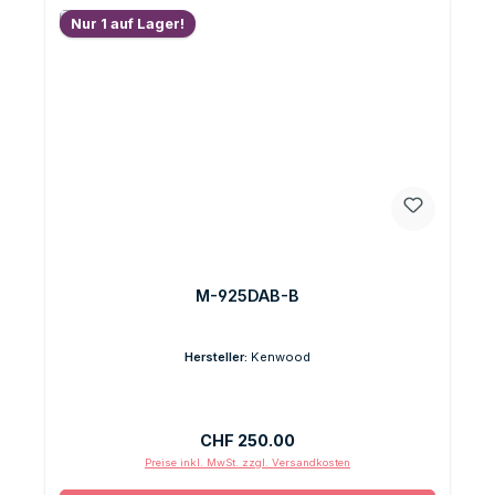
Nur 1 auf Lager!
M-925DAB-B
Hersteller:
Kenwood
Regulärer Preis:
CHF 250.00
Preise inkl. MwSt. zzgl. Versandkosten