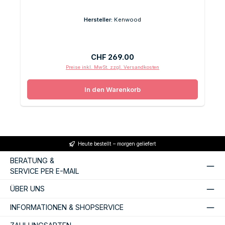
Hersteller:
Kenwood
Regulärer Preis:
CHF 269.00
Preise inkl. MwSt. zzgl. Versandkosten
In den Warenkorb
Heute bestellt – morgen geliefert
BERATUNG &
SERVICE PER E-MAIL
ÜBER UNS
INFORMATIONEN & SHOPSERVICE