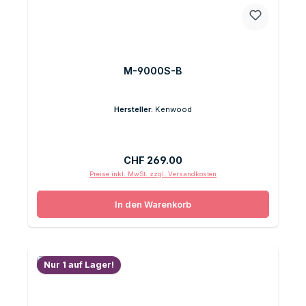
M-9000S-B
Hersteller:
Kenwood
Regulärer Preis:
CHF 269.00
Preise inkl. MwSt. zzgl. Versandkosten
In den Warenkorb
Nur 1 auf Lager!