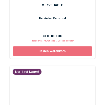
M-725DAB-B
Hersteller:
Kenwood
Regulärer Preis:
CHF 180.00
Preise inkl. MwSt. zzgl. Versandkosten
In den Warenkorb
Nur 1 auf Lager!