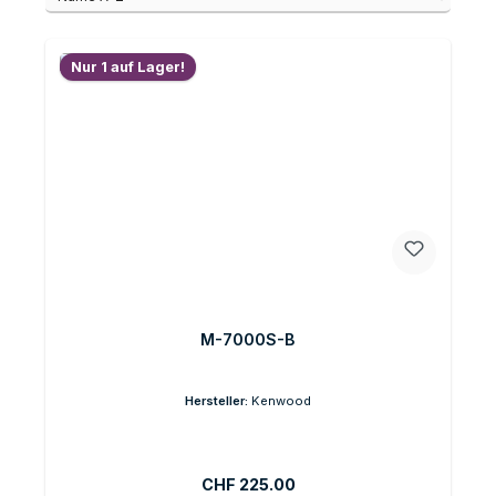
Nur 1 auf Lager!
M-7000S-B
Hersteller:
Kenwood
Regulärer Preis:
CHF 225.00