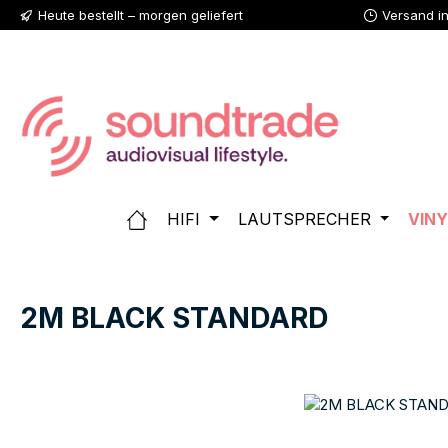
Heute bestellt – morgen geliefert
Versand i
 Hauptinhalt springen
Zur Suche springen
Zur Hauptnavigation springen
HIFI
LAUTSPRECHER
VINY
2M BLACK STANDARD
Bildergalerie überspringen