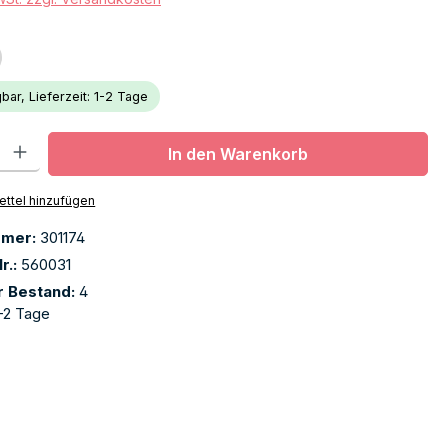
bar, Lieferzeit: 1-2 Tage
l: Gib den gewünschten Wert ein oder benutze die Schaltflächen u
In den Warenkorb
ttel hinzufügen
mmer:
301174
r.:
560031
r Bestand:
4
-2 Tage