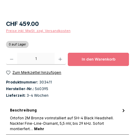
Regulärer Preis:
CHF 459.00
Preise inkl. MwSt. zzgl. Versandkosten
0 auf Lager
Produkt Anzahl: Gib den gewünschten Wert ein oder benutze die Schaltfläch
In den Warenkorb
Zum Merkzettel hinzufügen
Produktnummer:
303411
Hersteller-Nr.:
560395
Lieferzeit:
3-4 Wochen
Beschreibung
Ortofon 2M Bronze vorinstalliert auf SH-4 Black Headshell.
Nackter Fine-Line-Diamant, 5,5 mV, bis 29 kHz. Sofort
montierfert…
Mehr