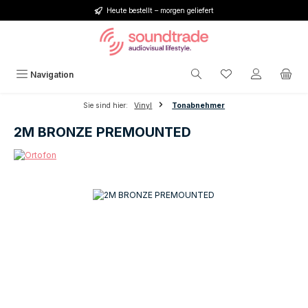
Heute bestellt – morgen geliefert
Zum Hauptinhalt springen
Du hast 0 Produkt
Navigation
Sie sind hier:
Vinyl
Tonabnehmer
2M BRONZE PREMOUNTED
Bildergalerie überspringen