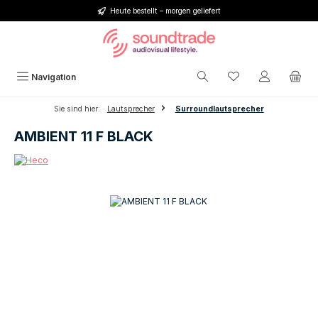
Heute bestellt – morgen geliefert
Zum Hauptinhalt springen
Du hast 0 Produkt
Navigation
Sie sind hier:
Lautsprecher
Surroundlautsprecher
AMBIENT 11 F BLACK
Bildergalerie überspringen