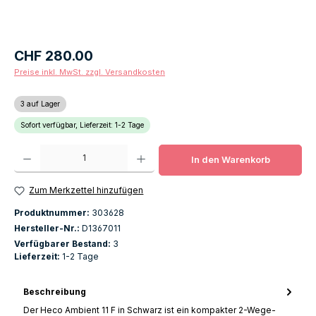
Regulärer Preis:
CHF 280.00
Preise inkl. MwSt. zzgl. Versandkosten
3 auf Lager
Sofort verfügbar, Lieferzeit: 1-2 Tage
Produkt Anzahl: Gib den gewünschten Wert ein oder benutze die Schaltfläch
In den Warenkorb
Zum Merkzettel hinzufügen
Produktnummer:
303628
Hersteller-Nr.:
D1367011
Verfügbarer Bestand:
3
Lieferzeit:
1-2 Tage
Beschreibung
Der Heco Ambient 11 F in Schwarz ist ein kompakter 2-Wege-