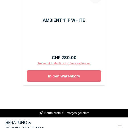
AMBIENT 11 F WHITE
Regulärer Preis:
CHF 280.00
Preise inkl. MwSt. zzgl. Versandkosten
In den Warenkorb
Heute bestellt – morgen geliefert
BERATUNG &