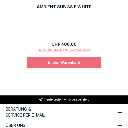
AMBIENT SUB 88 F WHITE
Regulärer Preis:
CHF 400.00
Preise inkl. MwSt. zzgl. Versandkosten
In den Warenkorb
Heute bestellt – morgen geliefert
BERATUNG &
SERVICE PER E-MAIL
ÜBER UNS