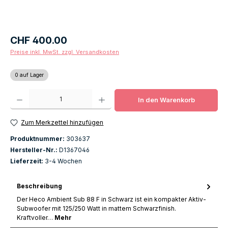
Regulärer Preis:
CHF 400.00
Preise inkl. MwSt. zzgl. Versandkosten
0 auf Lager
Produkt Anzahl: Gib den gewünschten Wert ein oder benutze die Schaltfläch
In den Warenkorb
Zum Merkzettel hinzufügen
Produktnummer:
303637
Hersteller-Nr.:
D1367046
Lieferzeit:
3-4 Wochen
Beschreibung
Der Heco Ambient Sub 88 F in Schwarz ist ein kompakter Aktiv-
Subwoofer mit 125/250 Watt in mattem Schwarzfinish.
Kraftvoller…
Mehr