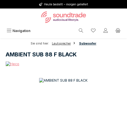
Heute bestellt – morgen geliefert
Zum Hauptinhalt springen
Du hast 0 Produkt
Navigation
Sie sind hier:
Lautsprecher
Subwoofer
AMBIENT SUB 88 F BLACK
Bildergalerie überspringen