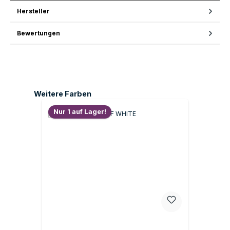
Hersteller
Bewertungen
Produktgalerie überspringen
Weitere Farben
Nur 1 auf Lager!