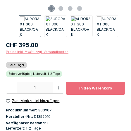
Regulärer Preis:
CHF 395.00
Preise inkl. MwSt. zzgl. Versandkosten
1 auf Lager
Sofort verfügbar, Lieferzeit: 1-2 Tage
Produkt Anzahl: Gib den gewünschten Wert ein oder benutze die Schaltfläch
In den Warenkorb
Zum Merkzettel hinzufügen
Produktnummer:
303907
Hersteller-Nr.:
D1359010
Verfügbarer Bestand:
1
Lieferzeit:
1-2 Tage