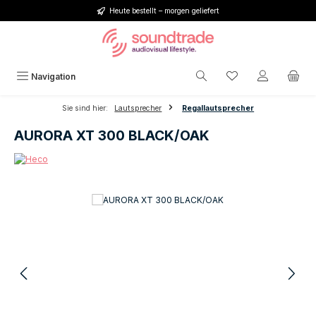
Heute bestellt – morgen geliefert
Zum Hauptinhalt springen
Du hast 0 Produkt
Navigation
Sie sind hier:
Lautsprecher
Regallautsprecher
AURORA XT 300 BLACK/OAK
Bildergalerie überspringen