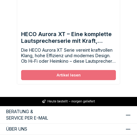
HECO Aurora XT – Eine komplette
Lautsprecherserie mit Kraft,
Präzision und Eleganz
Die HECO Aurora XT Serie vereint kraftvollen
Klang, hohe Effizienz und modernes Design.
Ob Hi‑Fi oder Heimkino – diese Lautsprecher
bieten Dynamik, Präzision und Flexibilität für
anspruchsvolle Hörumgebungen.
Artikel lesen
Heute bestellt – morgen geliefert
BERATUNG &
SERVICE PER E-MAIL
ÜBER UNS