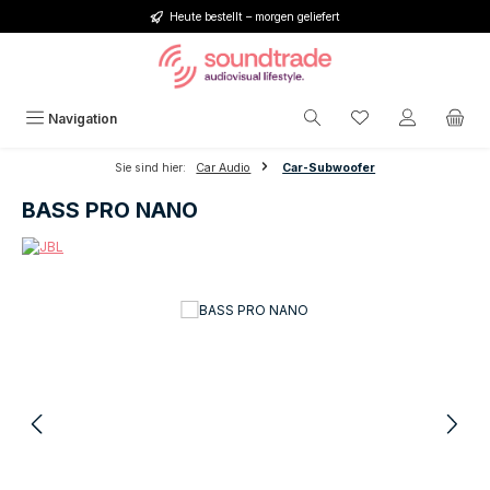
Heute bestellt – morgen geliefert
Zum Hauptinhalt springen
Du hast 0 Produkt
Navigation
Sie sind hier:
Car Audio
Car-Subwoofer
BASS PRO NANO
Bildergalerie überspringen