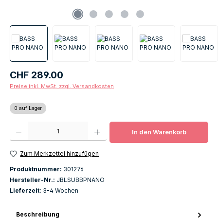
Regulärer Preis:
CHF 289.00
Preise inkl. MwSt. zzgl. Versandkosten
0 auf Lager
Produkt Anzahl: Gib den gewünschten Wert ein oder benutze die Schaltfläch
In den Warenkorb
Zum Merkzettel hinzufügen
Produktnummer:
301276
Hersteller-Nr.:
JBLSUBBPNANO
Lieferzeit:
3-4 Wochen
Beschreibung