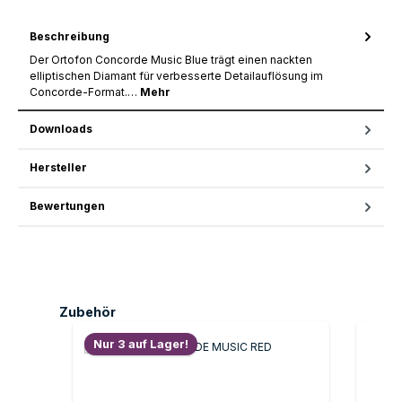
Beschreibung
Der Ortofon Concorde Music Blue trägt einen nackten
elliptischen Diamant für verbesserte Detailauflösung im
Concorde-Format.…
Mehr
Downloads
Hersteller
Bewertungen
Produktgalerie überspringen
Zubehör
Nur 3 auf Lager!
Nur 