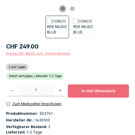
Regulärer Preis:
CHF 249.00
Preise inkl. MwSt. zzgl. Versandkosten
2 auf Lager
Sofort verfügbar, Lieferzeit: 1-2 Tage
Produkt Anzahl: Gib den gewünschten Wert ein oder benutze die Schaltfläch
In den Warenkorb
Zum Merkzettel hinzufügen
Produktnummer:
303741
Hersteller-Nr.:
1430100
Verfügbarer Bestand:
2
Lieferzeit:
1-2 Tage