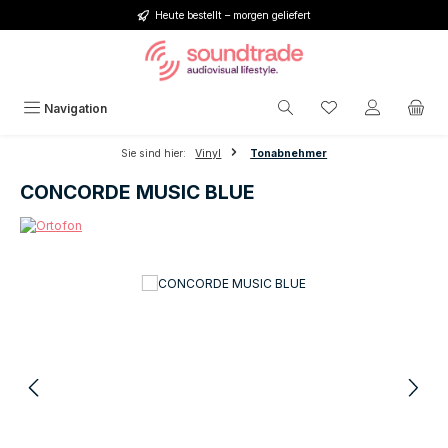
Heute bestellt – morgen geliefert
Zum Hauptinhalt springen
Du hast 0 Produkt
Navigation
Sie sind hier:
Vinyl
Tonabnehmer
CONCORDE MUSIC BLUE
Bildergalerie überspringen