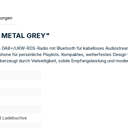
tungen
T METAL GREY"
es DAB+/UKW-RDS-Radio mit Bluetooth für kabelloses Audiostrea
ne für persönliche Playlists. Kompaktes, wetterfestes Design fü
überzeugt durch Vielseitigkeit, solide Empfangsleistung und mode
SB Ladebuchse