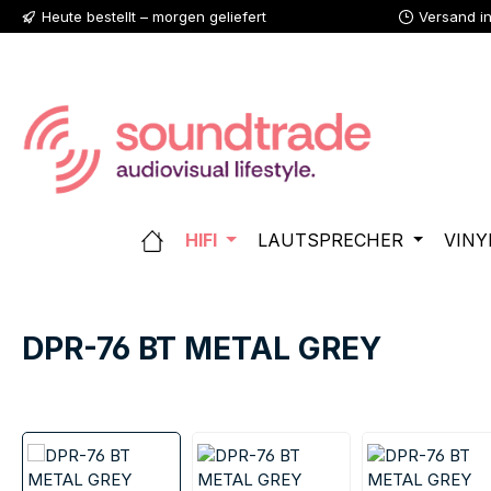
Heute bestellt – morgen geliefert
Versand i
 Hauptinhalt springen
Zur Suche springen
Zur Hauptnavigation springen
HIFI
LAUTSPRECHER
VINY
DPR-76 BT METAL GREY
Bildergalerie überspringen