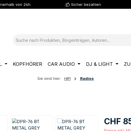
nnerhalb von 24h
Sicher bezahlen
L
KOPFHÖRER
CAR AUDIO
DJ & LIGHT
ZU
Sie sind hier:
HIFI
Radios
Regulärer Pre
CHF 8
Preise inkl. 