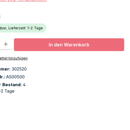
bar, Lieferzeit: 1-2 Tage
l: Gib den gewünschten Wert ein oder benutze die Schaltflächen u
In den Warenkorb
ttel hinzufügen
mmer:
302520
r.:
A500500
r Bestand:
4
-2 Tage