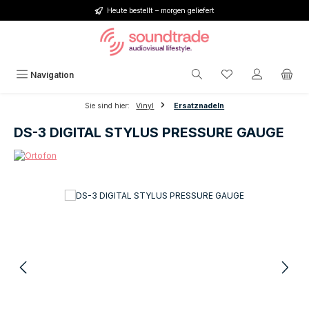
Heute bestellt – morgen geliefert
Zum Hauptinhalt springen
Du hast 0 Produkt
Navigation
Sie sind hier:
Vinyl
Ersatznadeln
DS-3 DIGITAL STYLUS PRESSURE GAUGE
Bildergalerie überspringen