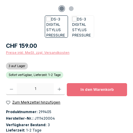
Regulärer Preis:
CHF 159.00
Preise inkl. MwSt. zzgl. Versandkosten
3 auf Lager
Sofort verfügbar, Lieferzeit: 1-2 Tage
Produkt Anzahl: Gib den gewünschten Wert ein oder benutze die Schaltfläch
In den Warenkorb
Zum Merkzettel hinzufügen
Produktnummer:
299405
Hersteller-Nr.:
J111420004
Verfügbarer Bestand:
3
Lieferzeit:
1-2 Tage