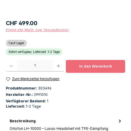
Regulärer Preis:
CHF 499.00
Preise inkl. MwSt. zzgl. Versandkosten
1 auf Lager
Sofort verfügbar, Lieferzeit: 1-2 Tage
Produkt Anzahl: Gib den gewünschten Wert ein oder benutze die Schaltfläch
In den Warenkorb
Zum Merkzettel hinzufügen
Produktnummer:
303496
Hersteller-Nr.:
2991010
Verfügbarer Bestand:
1
Lieferzeit:
1-2 Tage
Beschreibung
Ortofon LH-10000 – Luxus-Headshell mit TPE-Dämpfung