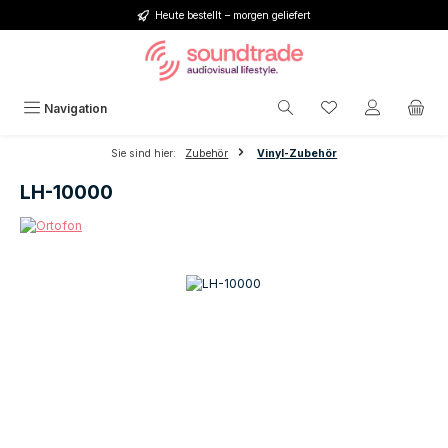
Heute bestellt – morgen geliefert
Zum Hauptinhalt springen
Du hast 0 Produkt
Navigation
Sie sind hier:
Zubehör
Vinyl-Zubehör
LH-10000
Bildergalerie überspringen