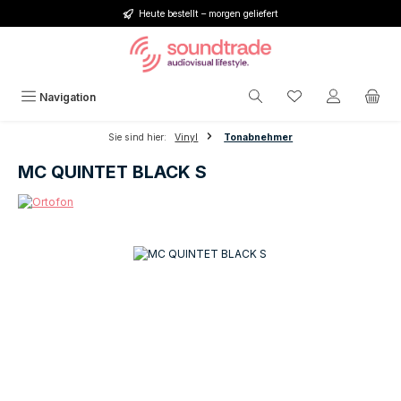
Heute bestellt – morgen geliefert
Zum Hauptinhalt springen
Du hast 0 Produkt
Navigation
Sie sind hier:
Vinyl
Tonabnehmer
MC QUINTET BLACK S
Bildergalerie überspringen