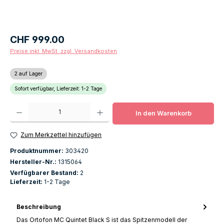
Regulärer Preis:
CHF 999.00
Preise inkl. MwSt. zzgl. Versandkosten
2 auf Lager
Sofort verfügbar, Lieferzeit: 1-2 Tage
Produkt Anzahl: Gib den gewünschten Wert ein oder benutze die Schaltfläch
In den Warenkorb
Zum Merkzettel hinzufügen
Produktnummer:
303420
Hersteller-Nr.:
1315064
Verfügbarer Bestand:
2
Lieferzeit:
1-2 Tage
Beschreibung
Das Ortofon MC Quintet Black S ist das Spitzenmodell der