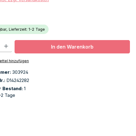
bar, Lieferzeit: 1-2 Tage
l: Gib den gewünschten Wert ein oder benutze die Schaltflächen u
In den Warenkorb
ttel hinzufügen
mmer:
303924
r.:
D14242282
r Bestand:
1
-2 Tage