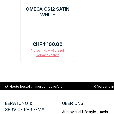
OMEGA CS12 SATIN
WHITE
Regulärer Preis:
CHF 1’100.00
Preise inkl. MwSt. zzgl.
Versandkosten
In den Warenkorb
Heute bestellt – morgen geliefert
Versand i
BERATUNG &
ÜBER UNS
SERVICE PER E-MAIL
Audiovisual Lifestyle – mehr