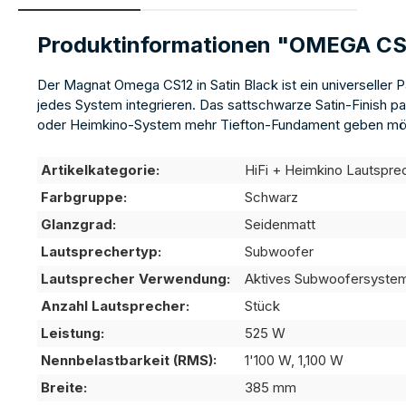
Produktinformationen "OMEGA C
Der Magnat Omega CS12 in Satin Black ist ein universeller P
jedes System integrieren. Das sattschwarze Satin-Finish pas
oder Heimkino-System mehr Tiefton-Fundament geben möcht
Artikelkategorie:
HiFi + Heimkino Lautspre
Farbgruppe:
Schwarz
Glanzgrad:
Seidenmatt
Lautsprechertyp:
Subwoofer
Lautsprecher Verwendung:
Aktives Subwoofersyste
Anzahl Lautsprecher:
Stück
Leistung:
525 W
Nennbelastbarkeit (RMS):
1'100 W, 1,100 W
Breite:
385 mm