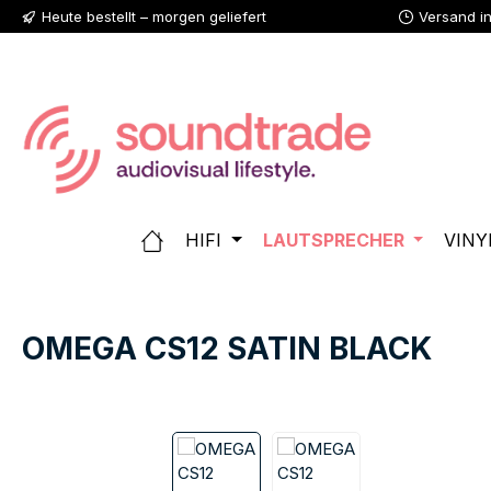
Heute bestellt – morgen geliefert
Versand i
 Hauptinhalt springen
Zur Suche springen
Zur Hauptnavigation springen
HIFI
LAUTSPRECHER
VINY
OMEGA CS12 SATIN BLACK
Bildergalerie überspringen