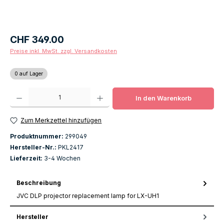
Regulärer Preis:
CHF 349.00
Preise inkl. MwSt. zzgl. Versandkosten
0 auf Lager
Produkt Anzahl: Gib den gewünschten Wert ein oder benutze die Schaltfläch
In den Warenkorb
Zum Merkzettel hinzufügen
Produktnummer:
299049
Hersteller-Nr.:
PKL2417
Lieferzeit:
3-4 Wochen
Beschreibung
JVC DLP projector replacement lamp for LX-UH1
Hersteller