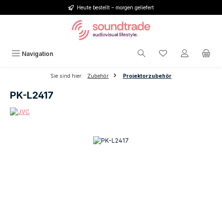
Heute bestellt – morgen geliefert
Zum Hauptinhalt springen
Du hast 0 Produkt
Navigation
Sie sind hier:
Zubehör
Projektorzubehör
PK-L2417
Bildergalerie überspringen