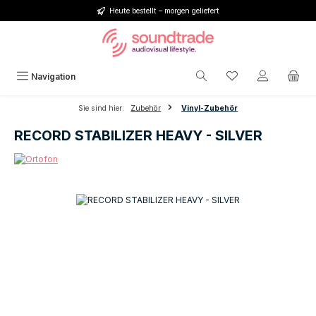
Heute bestellt – morgen geliefert
Zum Hauptinhalt springen
Du hast 0 Produkt
Navigation
Sie sind hier:
Zubehör
Vinyl-Zubehör
RECORD STABILIZER HEAVY - SILVER
Bildergalerie überspringen