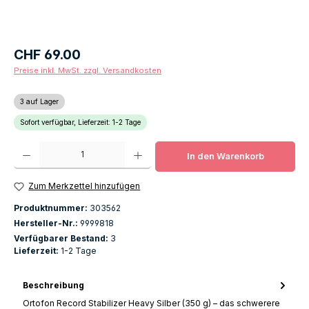
Regulärer Preis:
CHF 69.00
Preise inkl. MwSt. zzgl. Versandkosten
3 auf Lager
Sofort verfügbar, Lieferzeit: 1-2 Tage
Produkt Anzahl: Gib den gewünschten Wert ein oder benutze die Schaltfläch
In den Warenkorb
Zum Merkzettel hinzufügen
Produktnummer:
303562
Hersteller-Nr.:
9999818
Verfügbarer Bestand:
3
Lieferzeit:
1-2 Tage
Beschreibung
Ortofon Record Stabilizer Heavy Silber (350 g) – das schwerere