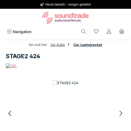
Heute bestellt – morgen geliefert
Zum Hauptinhalt springen
Du hast 0 Produkt
Navigation
Sie sind hier:
Car Audio
Car-Lautsprecher
STAGE2 424
Bildergalerie überspringen