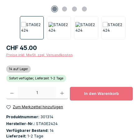
Regulärer Preis:
CHF 45.00
Preise inkl. MwSt. zzgl. Versandkosten
14 auf Lager
Sofort verfügbar, Lieferzeit: 1-2 Tage
Produkt Anzahl: Gib den gewünschten Wert ein oder benutze die Schaltfläch
In den Warenkorb
Zum Merkzettel hinzufügen
Produktnummer:
301314
Hersteller-Nr.:
STAGE2424
Verfügbarer Bestand:
14
Lieferzeit:
1-2 Tage