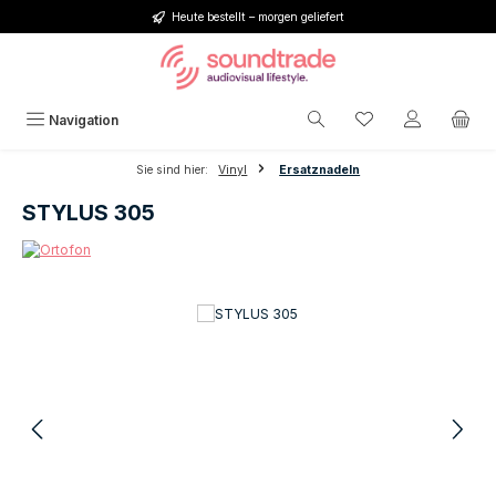
Heute bestellt – morgen geliefert
Zum Hauptinhalt springen
Du hast 0 Produkt
Navigation
Sie sind hier:
Vinyl
Ersatznadeln
STYLUS 305
Bildergalerie überspringen