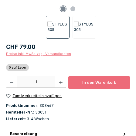
Regulärer Preis:
CHF 79.00
Preise inkl. MwSt. zzgl. Versandkosten
0 auf Lager
Produkt Anzahl: Gib den gewünschten Wert ein oder benutze die Schaltfläch
In den Warenkorb
Zum Merkzettel hinzufügen
Produktnummer:
303467
Hersteller-Nr.:
33051
Lieferzeit:
3-4 Wochen
Beschreibung