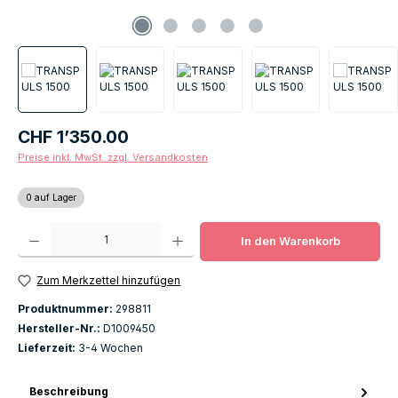
Regulärer Preis:
CHF 1’350.00
Preise inkl. MwSt. zzgl. Versandkosten
0 auf Lager
Produkt Anzahl: Gib den gewünschten Wert ein oder benutze die Schaltfläch
In den Warenkorb
Zum Merkzettel hinzufügen
Produktnummer:
298811
Hersteller-Nr.:
D1009450
Lieferzeit:
3-4 Wochen
Beschreibung