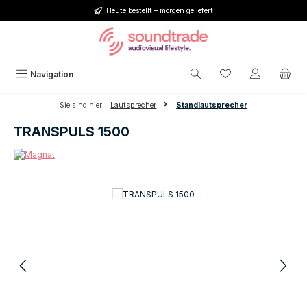
Heute bestellt – morgen geliefert
Zum Hauptinhalt springen
Du hast 0 Produkt
Navigation
Sie sind hier:
Lautsprecher
Standlautsprecher
TRANSPULS 1500
Bildergalerie überspringen