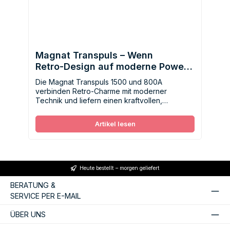
Magnat Transpuls – Wenn
Retro‑Design auf moderne Power
trifft (1500 & 800A)
Die Magnat Transpuls 1500 und 800A
verbinden Retro‑Charme mit moderner
Technik und liefern einen kraftvollen,
lebendigen Sound im Stil grosser
Hi‑Fi‑Klassiker.
Artikel lesen
Heute bestellt – morgen geliefert
BERATUNG &
SERVICE PER E-MAIL
ÜBER UNS