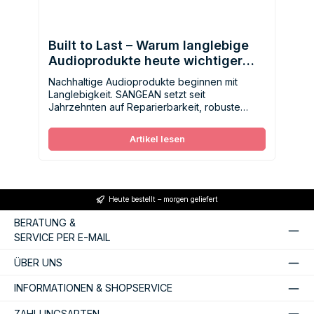
Built to Last – Warum langlebige
Audioprodukte heute wichtiger
denn je sind
Nachhaltige Audioprodukte beginnen mit
Langlebigkeit. SANGEAN setzt seit
Jahrzehnten auf Reparierbarkeit, robuste
Konstruktion und zeitlose Qualität – für
bewusstes Hören ohne Wegwerfmentalität.
Artikel lesen
Heute bestellt – morgen geliefert
BERATUNG &
SERVICE PER E-MAIL
ÜBER UNS
INFORMATIONEN & SHOPSERVICE
ZAHLUNGSARTEN