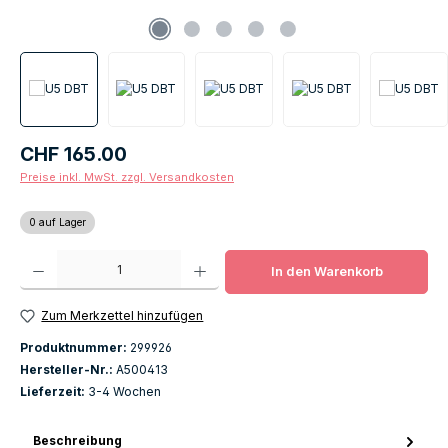
Regulärer Preis:
CHF 165.00
Preise inkl. MwSt. zzgl. Versandkosten
0 auf Lager
Produkt Anzahl: Gib den gewünschten Wert ein oder benutze die Schaltfläch
In den Warenkorb
Zum Merkzettel hinzufügen
Produktnummer:
299926
Hersteller-Nr.:
A500413
Lieferzeit:
3-4 Wochen
Beschreibung