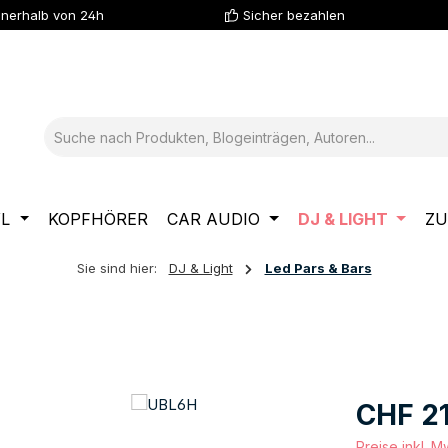
nnerhalb von 24h
Sicher bezahlen
YL
KOPFHÖRER
CAR AUDIO
DJ & LIGHT
ZU
Sie sind hier:
DJ & Light
Led Pars & Bars
Regulärer Pre
CHF 2
Preise inkl. 