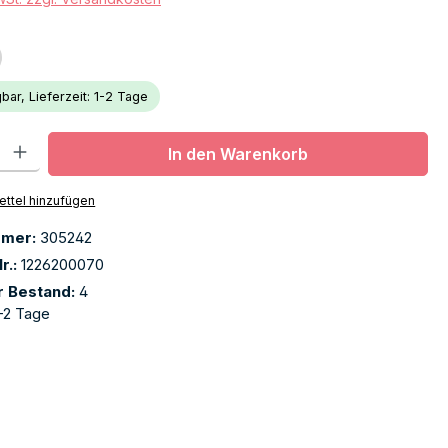
bar, Lieferzeit: 1-2 Tage
l: Gib den gewünschten Wert ein oder benutze die Schaltflächen u
In den Warenkorb
ttel hinzufügen
mmer:
305242
r.:
1226200070
r Bestand:
4
-2 Tage