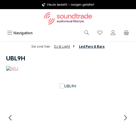
Heute bestellt – morgen geliefert
Zum Hauptinhalt springen
Du hast 0 Produkt
Navigation
Sie sind hier:
DJ & Light
Led Pars & Bars
UBL9H
Bildergalerie überspringen