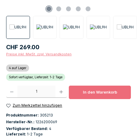
Regulärer Preis:
CHF 269.00
Preise inkl. MwSt. zzgl. Versandkosten
4 auf Lager
Sofort verfügbar, Lieferzeit: 1-2 Tage
Produkt Anzahl: Gib den gewünschten Wert ein oder benutze die Schaltfläch
In den Warenkorb
Zum Merkzettel hinzufügen
Produktnummer:
305213
Hersteller-Nr.:
1226200069
Verfügbarer Bestand:
4
Lieferzeit:
1-2 Tage