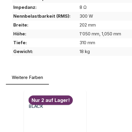
Impedanz:
8 Ω
Nennbelastbarkeit (RMS):
300 W
Breite:
202 mm
Höhe:
1'050 mm, 1,050 mm
Tiefe:
310 mm
Gewicht:
18 kg
Weitere Farben
Produktgalerie überspringen
Nur 2 auf Lager!