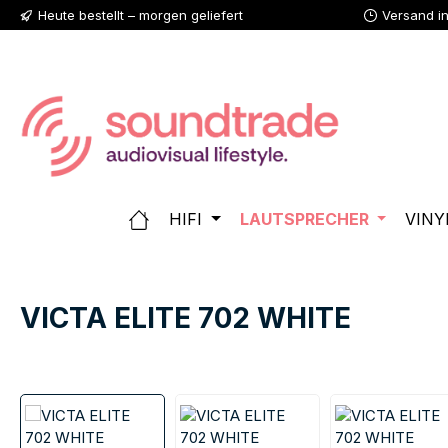
Heute bestellt – morgen geliefert
Versand i
 Hauptinhalt springen
Zur Suche springen
Zur Hauptnavigation springen
HIFI
LAUTSPRECHER
VINY
VICTA ELITE 702 WHITE
Bildergalerie überspringen