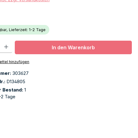
bar, Lieferzeit: 1-2 Tage
l: Gib den gewünschten Wert ein oder benutze die Schaltflächen u
In den Warenkorb
ttel hinzufügen
mmer:
303627
r.:
D134805
r Bestand:
1
-2 Tage