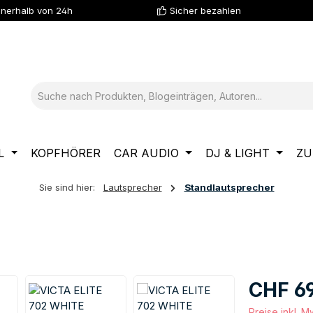
nnerhalb von 24h
Sicher bezahlen
L
KOPFHÖRER
CAR AUDIO
DJ & LIGHT
ZU
Sie sind hier:
Lautsprecher
Standlautsprecher
Regulärer Pre
CHF 6
Preise inkl. 