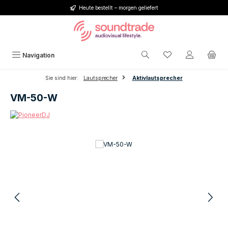
Heute bestellt – morgen geliefert
Zum Hauptinhalt springen
Du hast 0 Produkt
Navigation
Sie sind hier:
Lautsprecher
Aktivlautsprecher
VM-50-W
Bildergalerie überspringen