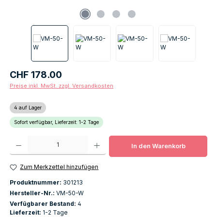
Regulärer Preis:
CHF 178.00
Preise inkl. MwSt. zzgl. Versandkosten
4 auf Lager
Sofort verfügbar, Lieferzeit: 1-2 Tage
Produkt Anzahl: Gib den gewünschten Wert ein oder benutze die Schaltfläch
In den Warenkorb
Zum Merkzettel hinzufügen
Produktnummer:
301213
Hersteller-Nr.:
VM-50-W
Verfügbarer Bestand:
4
Lieferzeit:
1-2 Tage