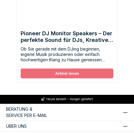
Pioneer DJ Monitor Speakers – Der
perfekte Sound für DJs, Kreative
und Musikliebhaber
Ob Sie gerade mit dem DJing beginnen,
eigene Musik produzieren oder einfach
hochwertigen Klang zu Hause geniessen
möchten – die Monitorlautsprecher von
Pioneer DJ verbinden Präzision, Leistung und
Artikel lesen
Benutzerfreundlichkeit in einer Lösung für
jeden Anspruch.
Heute bestellt – morgen geliefert
BERATUNG &
SERVICE PER E-MAIL
ÜBER UNS