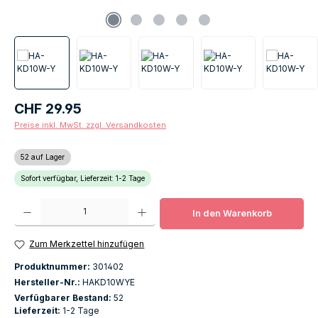
Regulärer Preis:
CHF 29.95
Preise inkl. MwSt. zzgl. Versandkosten
52 auf Lager
Sofort verfügbar, Lieferzeit: 1-2 Tage
Produkt Anzahl: Gib den gewünschten Wert ein oder benutze die Schaltfläch
In den Warenkorb
Zum Merkzettel hinzufügen
Produktnummer:
301402
Hersteller-Nr.:
HAKD10WYE
Verfügbarer Bestand:
52
Lieferzeit:
1-2 Tage