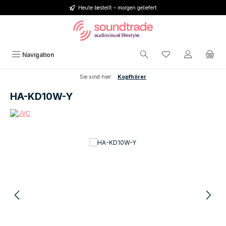
Heute bestellt – morgen geliefert
Zum Hauptinhalt springen
Du hast 0 Produkt
Navigation
Sie sind hier:
Kopfhörer
HA-KD10W-Y
Bildergalerie überspringen