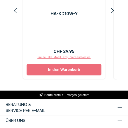
HA-KD10W-Y
Regulärer Preis:
CHF 29.95
Preise inkl. MwSt. zzgl. Versandkosten
In den Warenkorb
Heute bestellt – morgen geliefert
BERATUNG &
SERVICE PER E-MAIL
ÜBER UNS