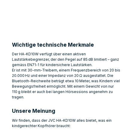
Wichtige technische Merkmale
Der HA‑KD10W verfügt über einen aktiven
Lautstärkebegrenzer, der den Pegel auf 85 dB limitiert – ganz
gemäss EN71‑1 für kindersichere Lautstärken.
Er ist mit 30‑mm-Treibern, einem Frequenzbereich von 20 bis
20.000 Hz und einer Impedanz von 20 Ω ausgestattet. Die
Bluetooth-Reichweite beträgt etwa 10 Meter, was Kindern viel
Bewegungsfreiheit ermöglicht. Mit einem Gewicht von nur
110 g bleibt er auch bei langen Hörsessions angenehm zu
tragen.
Unsere Meinung
Wir finden, dass der JVC HA‑KD10W alles bietet, was ein
kindgerechter Kopfhörer braucht: