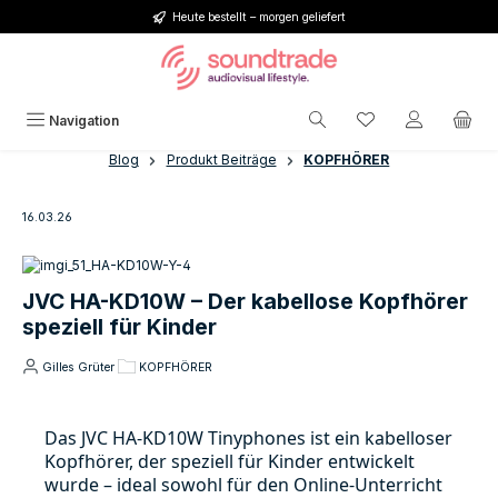
Heute bestellt – morgen geliefert
Zum Hauptinhalt springen
Du hast 0 Produkt
Navigation
Blog
Produkt Beiträge
KOPFHÖRER
16.03.26
JVC HA-KD10W – Der kabellose Kopfhörer
speziell für Kinder
Gilles Grüter
KOPFHÖRER
Das JVC HA-KD10W Tinyphones ist ein kabelloser
Kopfhörer, der speziell für Kinder entwickelt
wurde – ideal sowohl für den Online-Unterricht