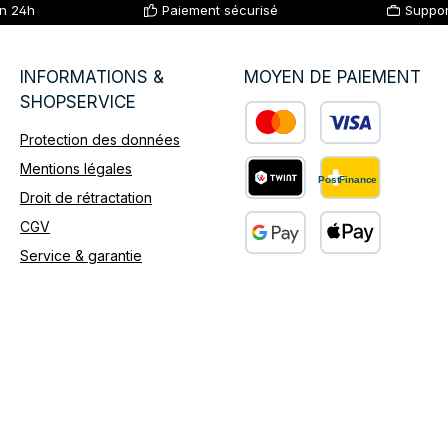
en 24h
Paiement sécurisé
Suppor
INFORMATIONS &
MOYEN DE PAIEMENT
SHOPSERVICE
Protection des données
Custom image 1
Mentions légales
Droit de rétractation
Custom image 2
CGV
Service & garantie
Custom image 3