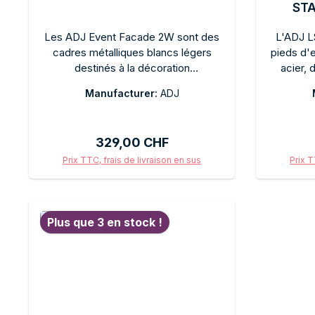
STA
Les ADJ Event Facade 2W sont des
L'ADJ L
cadres métalliques blancs légers
pieds d'
destinés à la décoration
acier, 
événementielle professionnelle et à la
robuste e
Manufacturer:
ADJ
conception de scènes. Système
sûre d
modulaire permettant des
hauteur e
configurations flexibles. Montage
les sur
Prix régulier :
329,00 CHF
facile. Idéal comme cadre de fond
mobiles,
pour des panneaux LED, des écrans
les techn
Prix TTC, frais de livraison en sus
Prix T
de projection ou des habillages
et compa
Ajouter au panier
décoratifs lors d'événements.
Plus que 3 en stock !