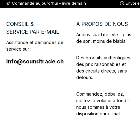
Commandé aujourd'hui - livré demain
Envoi 
présentation professionnel et
valorisant leur image de marque.
CONSEIL &
À PROPOS DE NOUS
SERVICE PAR E-MAIL
Audiovisual Lifestyle – plus
de son, moins de blabla.
Assistance et demandes de
service sur :
Des produits authentiques,
info@soundtrade.ch
des prix raisonnables et
des circuits directs, sans
détours.
Commandez, déballez,
mettez le volume à fond –
nous sommes à votre
disposition par e-mail.