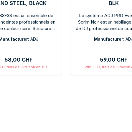
ND STEEL, BLACK
BLK
SS-3S est un ensemble de
Le système ADJ PRO Eve
enceintes professionnels en
Scrim Noir est un habillage
de couleur noire. Structure
de DJ professionnel de coul
n acier pour une installation
Modulaire, il s'adapte aux 
Manufacturer:
ADJ
Manufacturer:
AD
es enceintes. Réglage en
DJ standard. Son design 
n continu, protection contre
professionnel en noir est i
charges. Idéal pour les DJ
une utilisation en club e
Prix régulier :
Prix régulier :
58,00 CHF
59,00 CHF
 les groupes de musique et
d'événements. Il est facile
iciens événementiels. Pliable
et peu encombrant lors du 
TC, frais de livraison en sus
Prix TTC, frais de livraison
ct pour un transport facile.
Ajouter au panier
Ajouter au panie