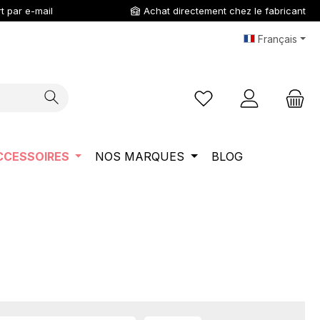
t par e-mail
Achat directement chez le fabricant
Français
Vous avez 0 articles da
CCESSOIRES
NOS MARQUES
BLOG