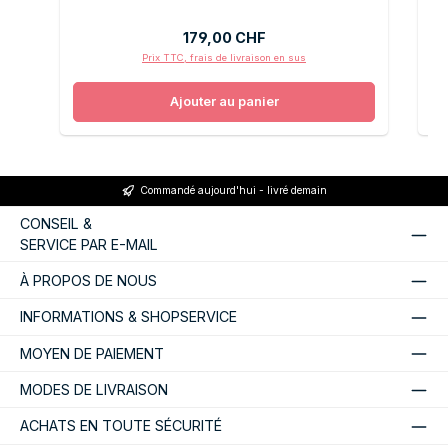
Prix régulier :
179,00 CHF
Prix TTC, frais de livraison en sus
Ajouter au panier
Commandé aujourd'hui - livré demain
CONSEIL &
SERVICE PAR E-MAIL
À PROPOS DE NOUS
INFORMATIONS & SHOPSERVICE
MOYEN DE PAIEMENT
MODES DE LIVRAISON
ACHATS EN TOUTE SÉCURITÉ