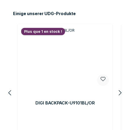
Ignorer la galerie de produits
Einige unserer UDG-Produkte
Plus que 1 en stock !
DIGI BACKPACK-U9101BL/OR