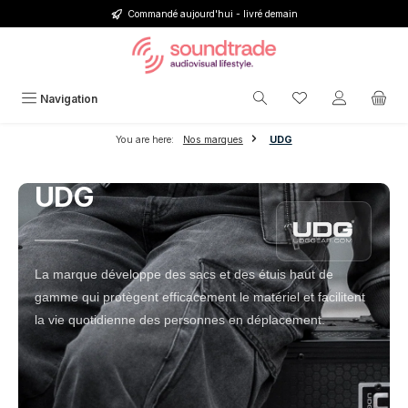
Commandé aujourd'hui - livré demain
Passer au contenu principal
Vous avez 0 articl
Navigation
You are here:
Nos marques
UDG
UDG
La marque développe des sacs et des étuis haut de
gamme qui protègent efficacement le matériel et facilitent
la vie quotidienne des personnes en déplacement.