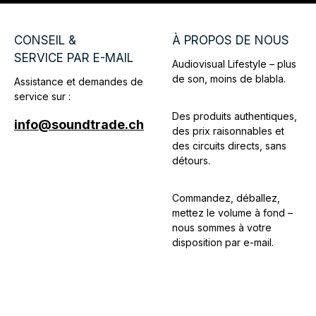
Bluetooth tout en bénéficiant de la
diversité des sources offertes par la
CONSEIL &
À PROPOS DE NOUS
radio Internet et la radio DAB+.
SERVICE PAR E-MAIL
Audiovisual Lifestyle – plus
de son, moins de blabla.
Assistance et demandes de
service sur :
Des produits authentiques,
info@soundtrade.ch
des prix raisonnables et
des circuits directs, sans
détours.
Commandez, déballez,
mettez le volume à fond –
nous sommes à votre
disposition par e-mail.