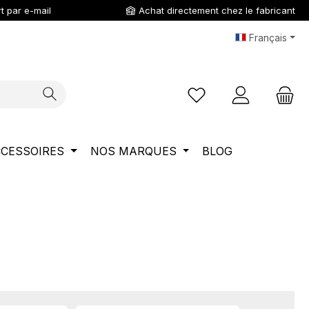
t par e-mail
Achat directement chez le fabricant
Français
Vous avez 0 articles da
CESSOIRES
NOS MARQUES
BLOG