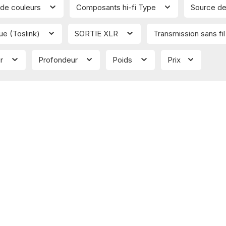
de couleurs
Composants hi-fi Type
Source de
que (Toslink)
SORTIE XLR
Transmission sans fi
ur
Profondeur
Poids
Prix