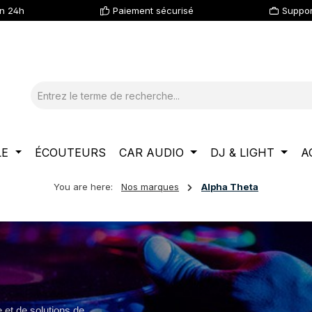
en 24h
Paiement sécurisé
Suppor
LE
ÉCOUTEURS
CAR AUDIO
DJ & LIGHT
A
You are here:
Nos marques
Alpha Theta
et de solutions de