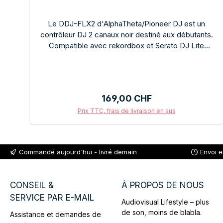
Le DDJ-FLX2 d'AlphaTheta/Pioneer DJ est un
contrôleur DJ 2 canaux noir destiné aux débutants.
Compatible avec rekordbox et Serato DJ Lite
(inclus). Utilisation intuitive, carte son intégrée,
format compact pour une utilisation à domicile et
dans les petites salles. Jog wheels, crossfader,
égaliseur et pads de performance pour un contrôle
Prix régulier :
169,00 CHF
total du DJing. Connexion USB pour PC/Mac. Le
DDJ-FLX2 est le premier pas idéal vers le DJing
Prix TTC, frais de livraison en sus
professionnel sous la bannière AlphaTheta/Pioneer
Ajouter au panier
DJ.
Commandé aujourd'hui - livré demain
Envoi 
CONSEIL &
À PROPOS DE NOUS
SERVICE PAR E-MAIL
Audiovisual Lifestyle – plus
de son, moins de blabla.
Assistance et demandes de