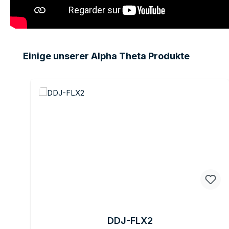
Ignorer la galerie de produits
Einige unserer Alpha Theta Produkte
DDJ-FLX2