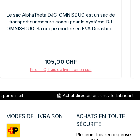
Le sac AlphaTheta DJC-OMNISDUO est un sac de
transport sur mesure conçu pour le système DJ
d
OMNIS-DUO. Sa coque moulée en EVA Durashock
noire offre une protection maximale contre les
chocs et les dommages dus à la pression.
E
Enveloppe extérieure robuste pour un transport
intensif. Maniement pratique, maintien sûr. Pour
Prix régulier :
105,00 CHF
tous les propriétaires d'OMNIS-DUO qui souhaitent
p
transporter leur système de manière
G
Prix TTC, frais de livraison en sus
professionnelle et en toute sécurité, le sac DJC-
Ajouter au panier
OMNISDUO est la solution idéale et sur mesure.
i
t par e-mail
Achat directement chez le fabricant
MODES DE LIVRAISON
ACHATS EN TOUTE
SÉCURITÉ
Plusieurs fois récompensé