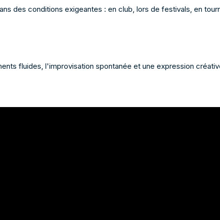
ns des conditions exigeantes : en club, lors de festivals, en tour
 fluides, l'improvisation spontanée et une expression créative na