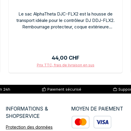
Le sac AlphaTheta DJC-FLX2 est la housse de
transport idéale pour le contrôleur DJ DDJ-FLX2.
Rembourrage protecteur, coque extérieure
robuste, poches latérales pratiques pour les câbles
et les accessoires. Transport confortable grâce à la
bandoulière et aux poignées. Protection sûre du
contrôleur lors des déplacements vers les concerts
Prix régulier :
44,00 CHF
ou les répétitions. Le complément idéal pour tous
les propriétaires d'un FLX2.
Prix TTC, frais de livraison en sus
Ajouter au panier
en 24h
Paiement sécurisé
Suppor
INFORMATIONS &
MOYEN DE PAIEMENT
SHOPSERVICE
Protection des données