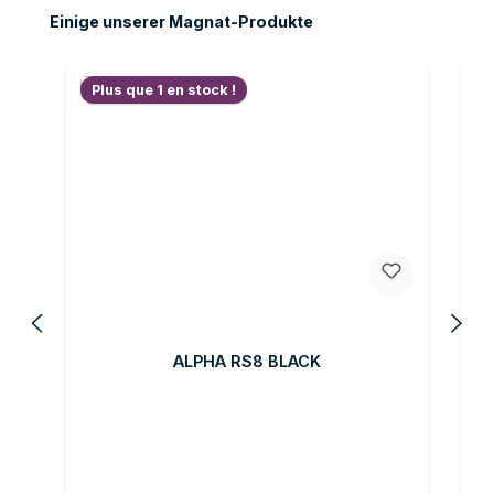
Ignorer la galerie de produits
Einige unserer Magnat-Produkte
Plus que 1 en stock !
ALPHA RS8 BLACK