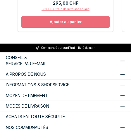
Prix régulier :
295,00 CHF
Prix TTC, frais de livraison en sus
Ajouter au panier
Commandé aujourd'hui - livré demain
CONSEIL &
SERVICE PAR E-MAIL
À PROPOS DE NOUS
INFORMATIONS & SHOPSERVICE
MOYEN DE PAIEMENT
MODES DE LIVRAISON
ACHATS EN TOUTE SÉCURITÉ
NOS COMMUNAUTÉS