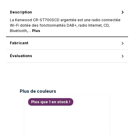
Description
La Kenwood CR-ST700SCD argentée est une radio connectée
Wi-Fi dotée des fonctionnalités DAB+, radio Internet, CD,
Bluetooth,…
Plus
Fabricant
Évaluations
Ignorer la galerie de produits
Plus de couleurs
Plus que 1 en stock !