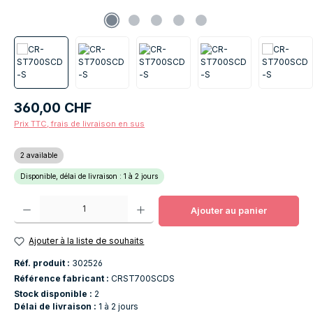
Prix régulier :
360,00 CHF
Prix TTC, frais de livraison en sus
2 available
Disponible, délai de livraison : 1 à 2 jours
Quantité de produit : Entrez la quantité souhaitée ou utilisez les boutons po
Ajouter au panier
Ajouter à la liste de souhaits
Réf. produit :
302526
Référence fabricant :
CRST700SCDS
Stock disponible :
2
Délai de livraison :
1 à 2 jours