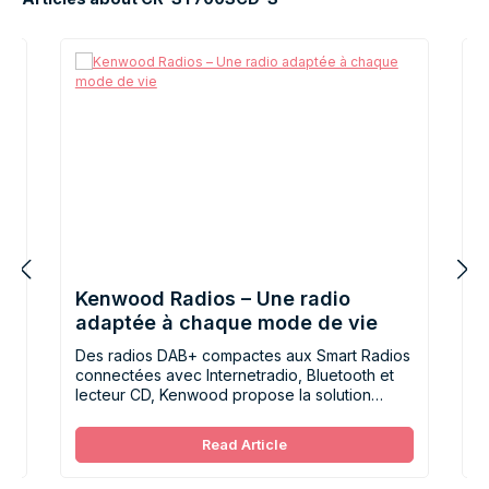
Kenwood Radios – Une radio
K
t
adaptée à chaque mode de vie
j
d
Des radios DAB+ compactes aux Smart Radios
D
connectées avec Internetradio, Bluetooth et
s
lecteur CD, Kenwood propose la solution
a
idéale pour chaque habitude d’écoute et
c
chaque pièce de la maison.
s
Read Article