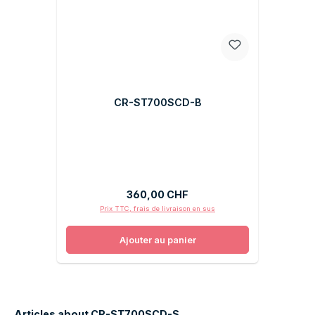
CR-ST700SCD-B
Prix régulier :
360,00 CHF
Prix TTC, frais de livraison en sus
Ajouter au panier
Articles about CR-ST700SCD-S