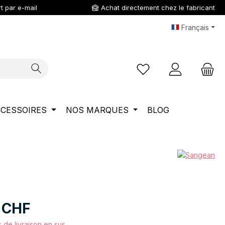
t par e-mail
Achat directement chez le fabricant
Français
Vous avez 0 articles da
CESSOIRES
NOS MARQUES
BLOG
 CHF
s de livraison en sus