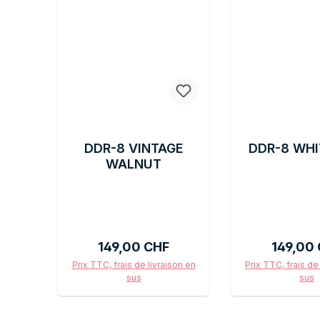
DDR-8 VINTAGE
DDR-8 WHI
WALNUT
Prix régulier :
Prix régu
149,00 CHF
149,00
Prix TTC, frais de livraison en
Prix TTC, frais de
sus
sus
Ajouter au panier
Ajouter au