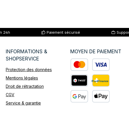
en 24h
Paiement sécurisé
Suppor
INFORMATIONS &
MOYEN DE PAIEMENT
SHOPSERVICE
Protection des données
Custom image 1
Mentions légales
Droit de rétractation
Custom image 2
CGV
Service & garantie
Custom image 3