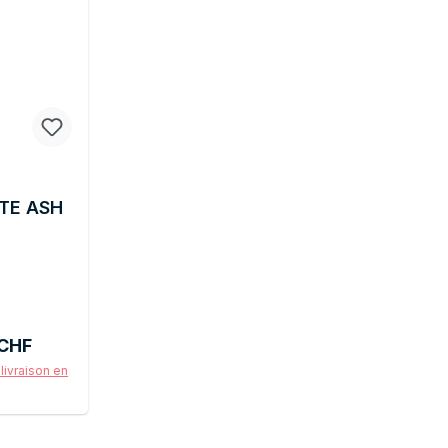
TE ASH
lier :
 CHF
 livraison en
 panier