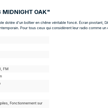
R-8 MIDNIGHT OAK"
e dotée d'un boîtier en chêne véritable foncé. Écran pivotant, 
ntemporain. Pour tous ceux qui considèrent leur radio comme un é
), FM
en
e
piles, Fonctionnement sur