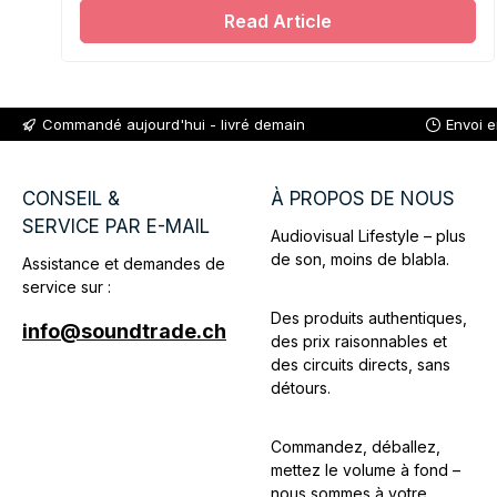
Read Article
Commandé aujourd'hui - livré demain
Envoi 
CONSEIL &
À PROPOS DE NOUS
SERVICE PAR E-MAIL
Audiovisual Lifestyle – plus
de son, moins de blabla.
Assistance et demandes de
service sur :
Des produits authentiques,
info@soundtrade.ch
des prix raisonnables et
des circuits directs, sans
détours.
Commandez, déballez,
mettez le volume à fond –
nous sommes à votre