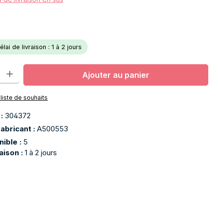
lai de livraison : 1 à 2 jours
oduit : Entrez la quantité souhaitée ou utilisez les boutons pour aug
Ajouter au panier
 liste de souhaits
 :
304372
abricant :
A500553
nible :
5
raison :
1 à 2 jours