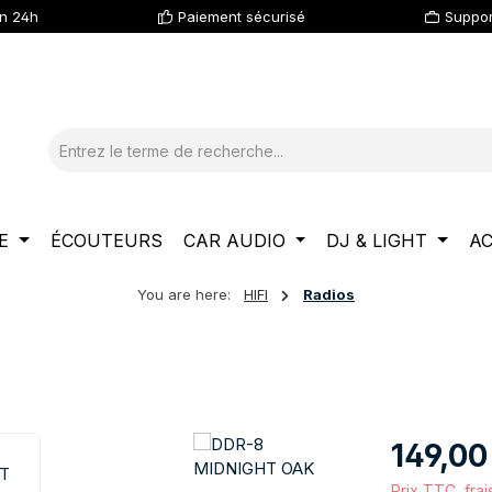
en 24h
Paiement sécurisé
Suppor
E
ÉCOUTEURS
CAR AUDIO
DJ & LIGHT
AC
You are here:
HIFI
Radios
Prix régulier :
149,00
Prix TTC, frai