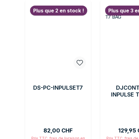
Ignorer la galerie de produits
Plus que 2 en stock !
Plus que 3 e
DS-PC-INPULSET7
DJCON
INPULSE 
Prix régulier :
Prix régu
82,00 CHF
129,95
Prix TTC, frais de livraison en
Prix TTC, frais de