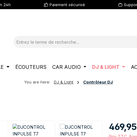
en 24h
Paiement sécurisé
Suppor
LE
ÉCOUTEURS
CAR AUDIO
DJ & LIGHT
A
You are here:
DJ & Light
Contrôleur DJ
Prix régulier :
469,9
Prix TTC, frai