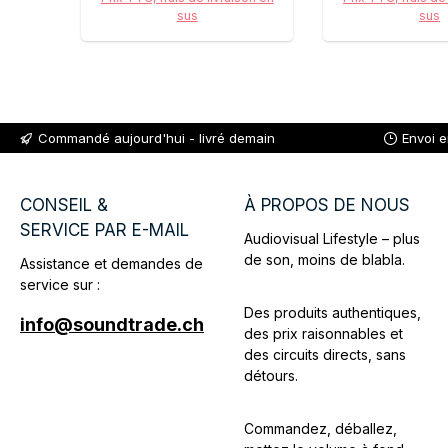
sus
sus
Ajouter au panier
Ajouter au
Commandé aujourd'hui - livré demain
Envoi 
CONSEIL &
À PROPOS DE NOUS
SERVICE PAR E-MAIL
Audiovisual Lifestyle – plus
de son, moins de blabla.
Assistance et demandes de
service sur :
Des produits authentiques,
info@soundtrade.ch
des prix raisonnables et
des circuits directs, sans
détours.
Commandez, déballez,