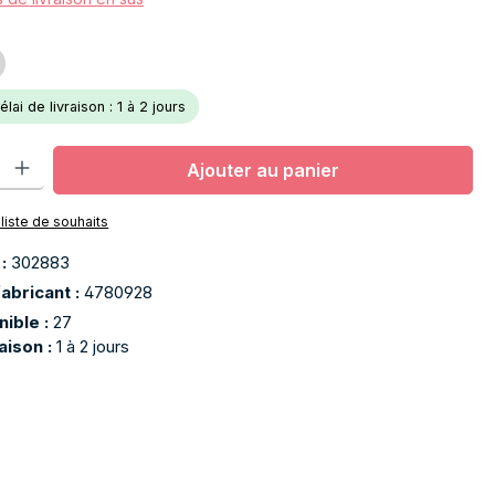
lai de livraison : 1 à 2 jours
oduit : Entrez la quantité souhaitée ou utilisez les boutons pour aug
Ajouter au panier
 liste de souhaits
 :
302883
abricant :
4780928
nible :
27
raison :
1 à 2 jours