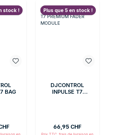
n stock !
Plus que 5 en stock !
TROL
DJCONTROL
T7 BAG
INPULSE T7
PREMIUM FADER
MODULE
lier :
Prix régulier :
 CHF
66,95 CHF
 livraison en
Prix TTC, frais de livraison en