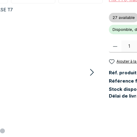
27 available
Disponible, dé
Quantité de pr
Ajouter à la
Réf. produit
Référence f
Stock dispo
Délai de liv