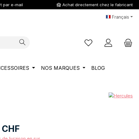
t par e-mail
Achat directement chez le fabricant
Français
Vous avez 0 articles da
CCESSOIRES
NOS MARQUES
BLOG
5 CHF
s de livraison en sus