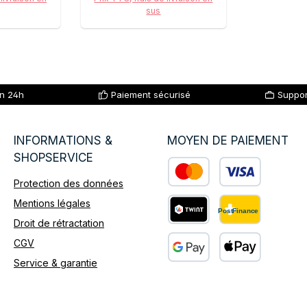
sus
 panier
Ajouter au panier
en 24h
Paiement sécurisé
Suppor
INFORMATIONS &
MOYEN DE PAIEMENT
SHOPSERVICE
Protection des données
Custom image 1
Mentions légales
Droit de rétractation
Custom image 2
CGV
Service & garantie
Custom image 3