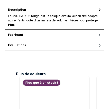
Description
Le JVC HA-KD5 rouge est un casque circum-auriculaire adapté
aux enfants, doté d'un limiteur de volume intégré pour protéger…
Plus
Fabricant
Évaluations
Ignorer la galerie de produits
Plus de couleurs
Plus que 3 en stock !