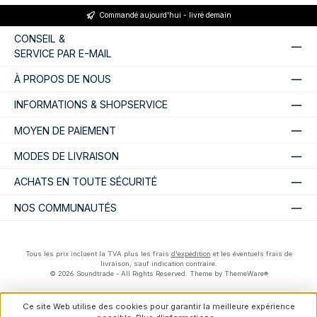
Commandé aujourd'hui - livré demain
CONSEIL &
SERVICE PAR E-MAIL
À PROPOS DE NOUS
INFORMATIONS & SHOPSERVICE
MOYEN DE PAIEMENT
MODES DE LIVRAISON
ACHATS EN TOUTE SÉCURITÉ
NOS COMMUNAUTÉS
Tous les prix incluent la TVA plus les frais
d'expédition
et les éventuels frais de
livraison, sauf indication contraire.
© 2026 Soundtrade - All Rights Reserved. Theme by
ThemeWare®
Ce site Web utilise des cookies pour garantir la meilleure expérience