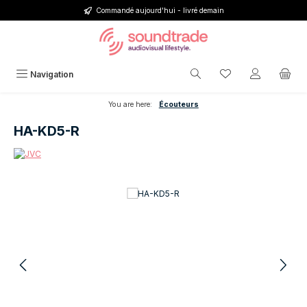
Commandé aujourd'hui - livré demain
Passer au contenu principal
Vous avez 0 articl
Navigation
You are here:
Écouteurs
HA-KD5-R
Ignorer la galerie d'images