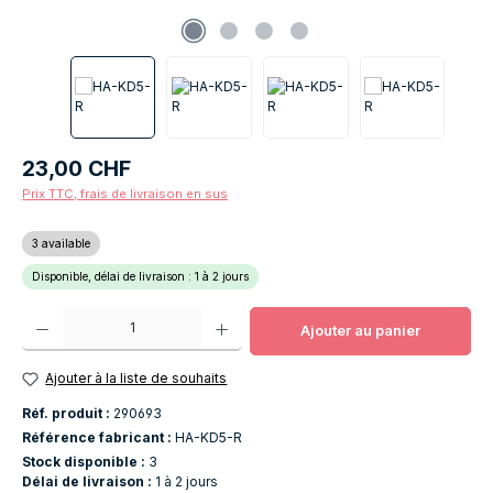
Prix régulier :
23,00 CHF
Prix TTC, frais de livraison en sus
3 available
Disponible, délai de livraison : 1 à 2 jours
Quantité de produit : Entrez la quantité souhaitée ou utilisez les boutons po
Ajouter au panier
Ajouter à la liste de souhaits
Réf. produit :
290693
Référence fabricant :
HA-KD5-R
Stock disponible :
3
Délai de livraison :
1 à 2 jours