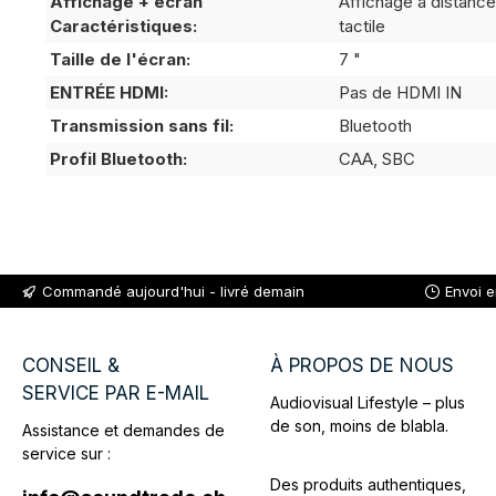
Affichage + écran
Affichage à distance
Caractéristiques:
tactile
Taille de l'écran:
7 "
ENTRÉE HDMI:
Pas de HDMI IN
Transmission sans fil:
Bluetooth
Profil Bluetooth:
CAA, SBC
Commandé aujourd'hui - livré demain
Envoi 
CONSEIL &
À PROPOS DE NOUS
SERVICE PAR E-MAIL
Audiovisual Lifestyle – plus
de son, moins de blabla.
Assistance et demandes de
service sur :
Des produits authentiques,