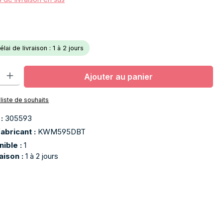
lai de livraison : 1 à 2 jours
oduit : Entrez la quantité souhaitée ou utilisez les boutons pour aug
Ajouter au panier
 liste de souhaits
 :
305593
abricant :
KWM595DBT
nible :
1
raison :
1 à 2 jours