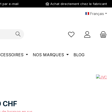
t par e-mail
Achat directement chez le fabricant
Français
Vous avez 0 articles da
CCESSOIRES
NOS MARQUES
BLOG
0 CHF
s de livraison en sus