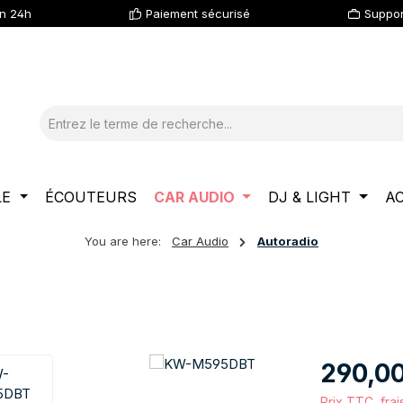
en 24h
Paiement sécurisé
Suppor
LE
ÉCOUTEURS
CAR AUDIO
DJ & LIGHT
A
You are here:
Car Audio
Autoradio
Prix régulier :
290,0
Prix TTC, frai