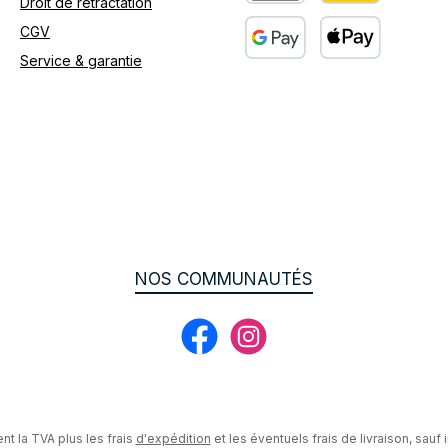
Droit de rétractation
Custom image 2
CGV
Service & garantie
Custom image 3
NOS COMMUNAUTÉS
Facebook
Instagram
ent la TVA plus les frais
d'expédition
et les éventuels frais de livraison, sauf 