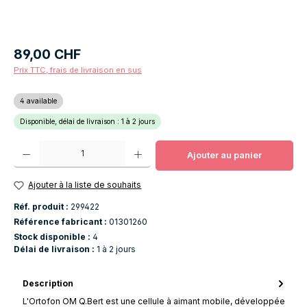
Prix régulier :
89,00 CHF
Prix TTC, frais de livraison en sus
4 available
Disponible, délai de livraison : 1 à 2 jours
Quantité de produit : Entrez la quantité souhaitée ou utilisez les boutons po
Ajouter au panier
Ajouter à la liste de souhaits
Réf. produit :
299422
Référence fabricant :
01301260
Stock disponible :
4
Délai de livraison :
1 à 2 jours
Description
L'Ortofon OM Q.Bert est une cellule à aimant mobile, développée