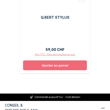
Q.BERT STYLUS
Prix régulier :
59,00 CHF
Prix TTC, frais de livraison en sus
Ajouter au panier
Commandé aujourd'hui - livré demain
CONSEIL &