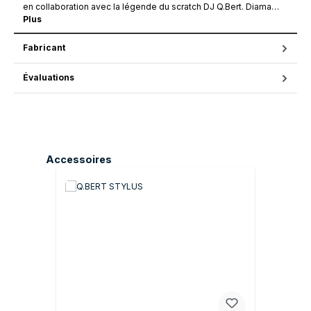
en collaboration avec la légende du scratch DJ Q.Bert. Diama…
Plus
Fabricant
Évaluations
Ignorer la galerie de produits
Accessoires