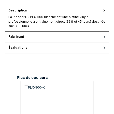
Description
La Pioneer DJ PLX-500 blanche est une platine vinyle
professionnelle à entraînement direct (33⅓ et 45 tours) destinée
aux DJ…
Plus
Fabricant
Évaluations
Ignorer la galerie de produits
Plus de couleurs