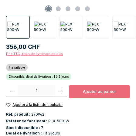
Prix régulier :
356,00 CHF
Prix TTC, frais de livraison en sus
7 available
Disponible, délai de livraison : 1 à 2 jours
Quantité de produit : Entrez la quantité souhaitée ou utilisez les boutons po
Ajouter au panier
Ajouter à la liste de souhaits
Réf. produit :
290962
Référence fabricant :
PLX-500-W
Stock disponible :
7
Délai de livraison :
1 à 2 jours