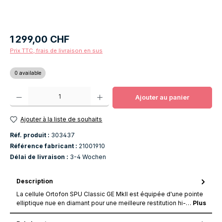
Prix régulier :
1 299,00 CHF
Prix TTC, frais de livraison en sus
0 available
Quantité de produit : Entrez la quantité souhaitée ou utilisez les boutons po
Ajouter au panier
Ajouter à la liste de souhaits
Réf. produit :
303437
Référence fabricant :
21001910
Délai de livraison :
3-4 Wochen
Description
La cellule Ortofon SPU Classic GE MkII est équipée d'une pointe
elliptique nue en diamant pour une meilleure restitution hi-…
Plus