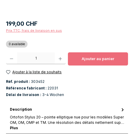
Prix régulier :
199,00 CHF
Prix TTC, frais de livraison en sus
0 available
Quantité de produit : Entrez la quantité souhaitée ou utilisez les boutons po
Ajouter au panier
Ajouter à la liste de souhaits
Réf. produit :
303452
Référence fabricant :
22031
Délai de livraison :
3-4 Wochen
Description
Ortofon Stylus 20 – pointe elliptique nue pour les modèles Super
OM, OM, OMP et TM. Une résolution des détails nettement sup…
Plus