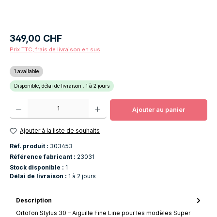
Prix régulier :
349,00 CHF
Prix TTC, frais de livraison en sus
1 available
Disponible, délai de livraison : 1 à 2 jours
Quantité de produit : Entrez la quantité souhaitée ou utilisez les boutons po
Ajouter au panier
Ajouter à la liste de souhaits
Réf. produit :
303453
Référence fabricant :
23031
Stock disponible :
1
Délai de livraison :
1 à 2 jours
Description
Ortofon Stylus 30 – Aiguille Fine Line pour les modèles Super