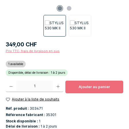
Prix régulier :
349,00 CHF
Prix TTC, frais de livraison en sus
1 available
Disponible, délai de livraison : 1 à 2 jours
Quantité de produit : Entrez la quantité souhaitée ou utilisez les boutons po
Ajouter au panier
Ajouter à la liste de souhaits
Réf. produit :
303471
Référence fabricant :
35301
Stock disponible :
1
Délai de livraison :
1 à 2 jours