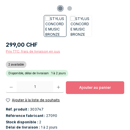
Prix régulier :
299,00 CHF
Prix TTC, frais de livraison en sus
2 available
Disponible, délai de livraison : 1 à 2 jours
Quantité de produit : Entrez la quantité souhaitée ou utilisez les boutons po
Ajouter au panier
Ajouter à la liste de souhaits
Réf. produit :
303747
Référence fabricant :
27090
Stock disponible :
2
Délai de livraison :
1 à 2 jours