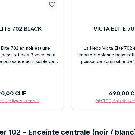
LITE 702 BLACK
VICTA ELITE 7
Elite 702 en noir est une
La Heco Victa Elite 702 
 bass-reflex à 3 voies haut
enceinte colonne bass-refl
 puissance admissible de
puissance admissible de 1
n son puissant et riche en
design blanc élégant. S
nstallations hi-fi exigeantes.
sonores sont identiques à c
légant et discret pour une
noire : puissantes, riche
valente dans n'importe quel
musicales. Son boîtier 
x régulier :
Prix régulie
90,00 CHF
690,00 C
atible bi-câblage pour une
harmonieusement dans les in
xible du système. Heco Victa
modernes. Compatible bi-câ
rais de livraison en sus
Prix TTC, frais de livr
mances audiophiles à un prix
Heco Victa Elite pour tous 
ter au panier
Ajouter au p
déale pour tous ceux qui
allier excellence sonore
enceinte colonne puissante
raffiné.
en noir.
er 102 – Enceinte centrale (noir / blanc