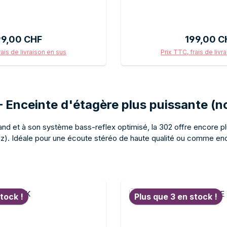
, son clair et musical. Le
clair et musical pour la hi-f
ntègre discrètement dans la
surround. Le boîtier blanc
re. Idéale en paire stéréo ou
les pièces claires et m
ix régulier :
Prix réguli
99,00 CHF
199,00 C
'un système surround. La
mural ou installation au 
offre des performances audio
caractéristiques sonores 
rais de livraison en sus
Prix TTC, frais de livr
u, même dans un format
Elite dans un format compa
ter au panier
Ajouter au p
tous ceux qui souhaitent
qui, malgré un espace limit
ualité sonore exceptionnelle
aucun compromis sur la 
un espace limité.
– Enceinte d'étagère plus puissante (no
rand et à son système bass-reflex optimisé, la 302 offre encore p
Hz). Idéale pour une écoute stéréo de haute qualité ou comme enc
oduits
tock !
Plus que 3 en stock !