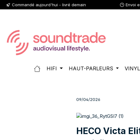
Commandé aujourd'hui - livré demain
Envoi 
ser au contenu principal
Passer à la recherche
Passer à la navigation principale
HIFI
HAUT-PARLEURS
VINY
09/04/2026
HECO Victa El