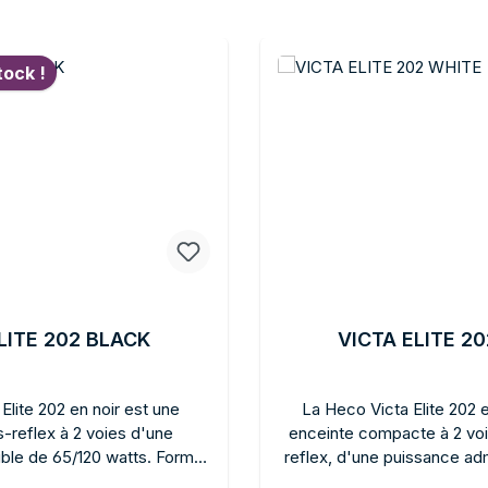
oduits
tock !
LITE 202 BLACK
VICTA ELITE 2
Elite 202 en noir est une
La Heco Victa Elite 202 
-reflex à 2 voies d'une
enceinte compacte à 2 vo
ble de 65/120 watts. Format
reflex, d'une puissance ad
installation sur étagère ou
watts, dans un élégant col