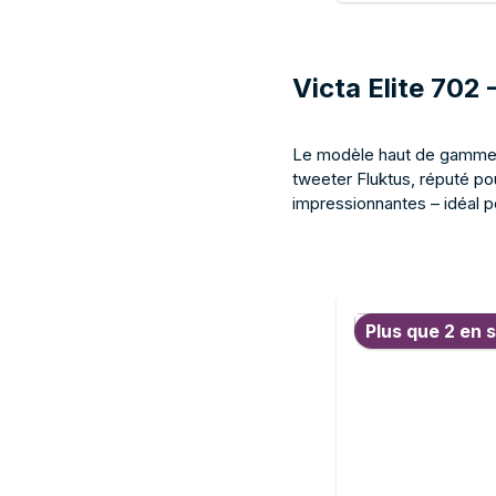
Ajou
Heco Victa Elite 
ceux qui recherc
Victa Elite 702 
Le modèle haut de gamme de
tweeter Fluktus, réputé po
impressionnantes – idéal p
Ignorer la galerie de pr
Plus que 2 en s