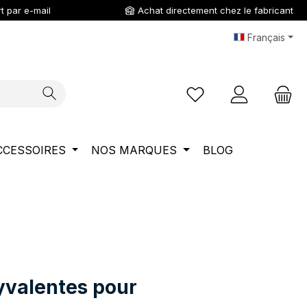
t par e-mail
Achat directement chez le fabricant
Français
Vous avez 0 articles da
CCESSOIRES
NOS MARQUES
BLOG
yvalentes pour