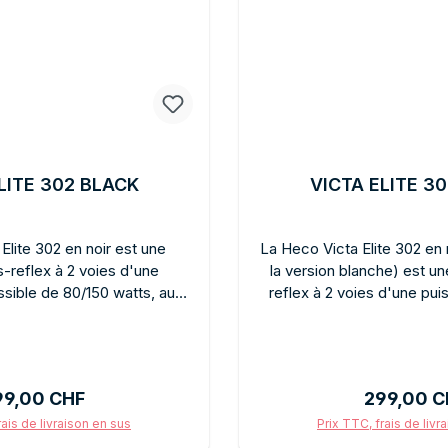
LITE 302 BLACK
VICTA ELITE 3
Elite 302 en noir est une
La Heco Victa Elite 302 en 
-reflex à 2 voies d'une
la version blanche) est u
sible de 80/150 watts, au
reflex à 2 voies d'une pu
grande et plus puissante sur
watts. Elle convient aux in
e le modèle 202, elle offre
stéréo exigeantes ou peut 
 profondes et un meilleur
surround puissante. Par r
s installations hi-fi stéréo
202, il offre plus de pro
ix régulier :
Prix réguli
99,00 CHF
299,00 C
mme enceinte surround. Son
basses et davantage de dyn
tègre parfaitement dans les
tous ceux qui recherchen
rais de livraison en sus
Prix TTC, frais de livr
es et modernes. La qualité
potentiel sonore dans la séri