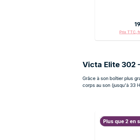
un montage mural
boîtier noir s'i
décoration intérieu
Pr
1
en complément d
Heco Victa Elite 
Prix TTC, f
de haut nivea
Ajou
compact. Pour 
bénéficier d'une q
malgré 
Victa Elite 302 
Grâce à son boîtier plus g
corps au son (jusqu'à 33 
Ignorer la galerie de pr
Plus que 2 en s