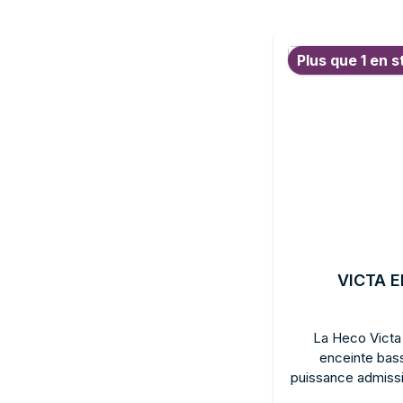
Ignorer la galerie de pr
Plus que 1 en s
VICTA E
La Heco Victa 
enceinte bass
puissance admissi
compact pour une 