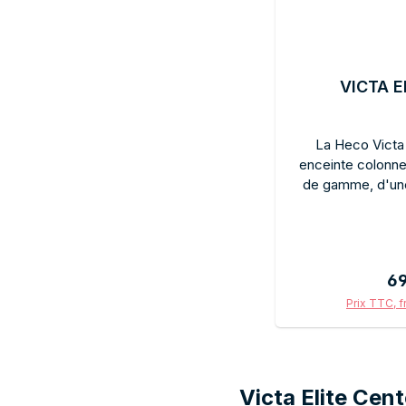
VICTA E
La Heco Victa 
enceinte colonne
de gamme, d'une
170/300 watts. U
détails pour les i
Un design noir é
intégration poly
Pri
6
intérieur. Comp
configuration fle
Prix TTC, f
Elite : des perfor
Ajou
raisonnable. I
recherchent une 
Victa Elite Cent