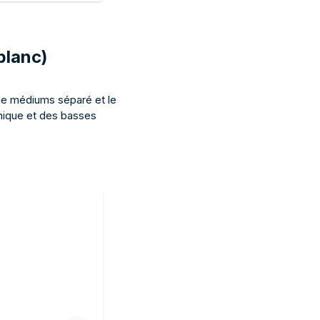
anier
er noir.
 blanc)
 de médiums séparé et le
amique et des basses