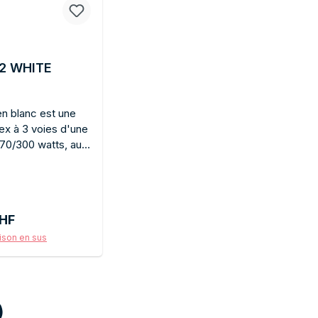
02 WHITE
en blanc est une
ex à 3 voies d'une
70/300 watts, au
es performances
elles de la version
s en détails et
blanc s'intègre
r :
HF
térieurs clairs et
blage. La qualité
aison en sus
ceux qui souhaitent
anier
 et design blanc
)