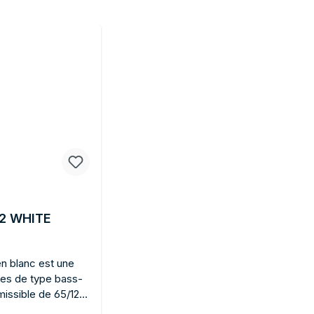
02 WHITE
en blanc est une
ies de type bass-
missible de 65/120
oris blanc. Un son