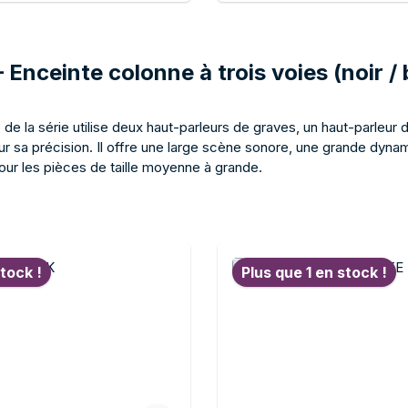
ter au panier
Ajouter au p
en format moyen – pour tous
préfèrent un boîti
hent plus de volume sonore.
– Enceinte colonne à trois voies (noir /
 la série utilise deux haut-parleurs de graves, un haut-parleur
ur sa précision. Il offre une large scène sonore, une grande dyn
our les pièces de taille moyenne à grande.
oduits
tock !
Plus que 1 en stock !