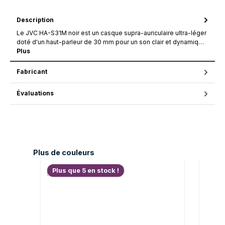
Description
Le JVC HA-S31M noir est un casque supra-auriculaire ultra-léger
doté d'un haut-parleur de 30 mm pour un son clair et dynamiq…
Plus
Fabricant
Évaluations
Ignorer la galerie de produits
Plus de couleurs
Plus que 5 en stock !
Plus