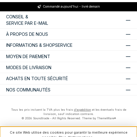
Commandé aujourd'hui - livré demain
CONSEIL &
SERVICE PAR E-MAIL
À PROPOS DE NOUS
INFORMATIONS & SHOPSERVICE
MOYEN DE PAIEMENT
MODES DE LIVRAISON
ACHATS EN TOUTE SÉCURITÉ
NOS COMMUNAUTÉS
Tous les prix incluent la TVA plus les frais
d'expédition
et les éventuels frais de
livraison, sauf indication contraire.
© 2026 Soundtrade - All Rights Reserved. Theme by
ThemeWare®
Ce site Web utilise des cookies pour garantir la meilleure expérience