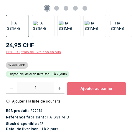
Prix régulier :
24,95 CHF
Prix TTC, frais de livraison en sus
12 available
Disponible, délai de livraison : 1 à 2 jours
Quantité de produit : Entrez la quantité souhaitée ou utilisez les boutons po
Ajouter au panier
Ajouter à la liste de souhaits
Réf. produit :
299214
Référence fabricant :
HA-S31-M-B
Stock disponible :
12
Délai de livraison :
1 à 2 jours