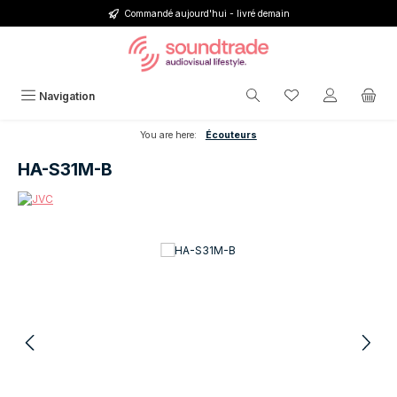
Commandé aujourd'hui - livré demain
Passer au contenu principal
Vous avez 0 articl
Navigation
You are here:
Écouteurs
HA-S31M-B
Ignorer la galerie d'images