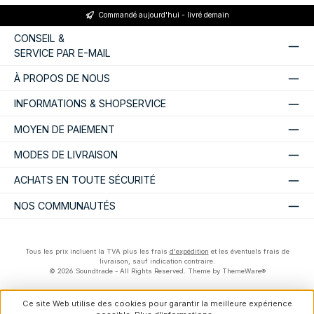
Commandé aujourd'hui - livré demain
CONSEIL &
SERVICE PAR E-MAIL
À PROPOS DE NOUS
INFORMATIONS & SHOPSERVICE
MOYEN DE PAIEMENT
MODES DE LIVRAISON
ACHATS EN TOUTE SÉCURITÉ
NOS COMMUNAUTÉS
Tous les prix incluent la TVA plus les frais
d'expédition
et les éventuels frais de
livraison, sauf indication contraire.
© 2026 Soundtrade - All Rights Reserved. Theme by
ThemeWare®
Ce site Web utilise des cookies pour garantir la meilleure expérience