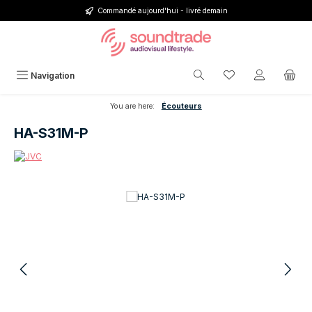
Commandé aujourd'hui - livré demain
Passer au contenu principal
Vous avez 0 articl
Navigation
You are here:
Écouteurs
HA-S31M-P
Ignorer la galerie d'images