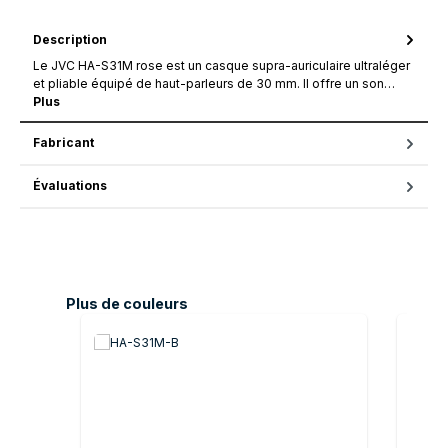
Description
Le JVC HA-S31M rose est un casque supra-auriculaire ultraléger
et pliable équipé de haut-parleurs de 30 mm. Il offre un son…
Plus
Fabricant
Évaluations
Ignorer la galerie de produits
Plus de couleurs
Plus